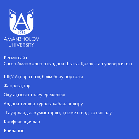
Ресми сайт
Сәрсен Аманжолов атындағы Шығыс Қазақстан университеті
AI-Talapker
Amanzholov University көмекшісі
ШҚУ Ақпараттық білім беру порталы
Жаңалықтар
Сәлем! Мен AI-Talapker — Сәрсен
Аманжолов атындағы Шығыс Қазақстан
Оқу ақысын төлеу ережелері
университеті (ШҚУ) көмекшісімін.
Алдағы тендер туралы хабарландыру
Бакалавриат, магистратура, докторантура
туралы сұрақтарыңызға жауап беремін.
“Тауарларды, жұмыстарды, қызметтерді сатып алу”
Конференциялар
Байланыс