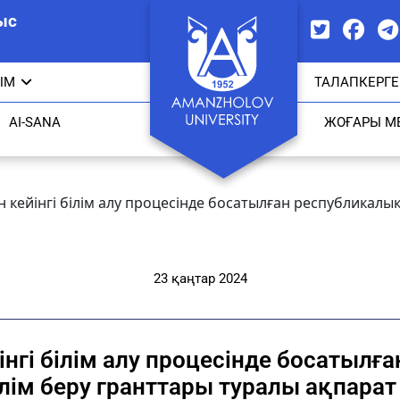
ыс
ЫМ
ТАЛАПКЕРГЕ
AI-SANA
ЖОҒАРЫ М
кейінгі білім алу процесінде босатылған республикалық
23 қаңтар 2024
нгі білім алу процесінде босатыл
ілім беру гранттары туралы ақпарат 