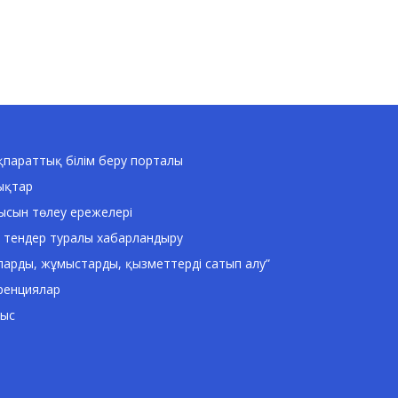
параттық білім беру порталы
ықтар
ысын төлеу ережелері
 тендер туралы хабарландыру
ларды, жұмыстарды, қызметтерді сатып алу”
ренциялар
ныс