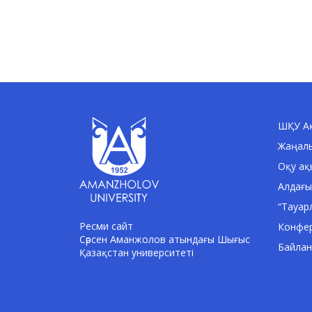
ШҚУ Ақ
Жаңал
Оқу ақ
Алдағы
“Тауар
Ресми сайт
Конфе
Сәрсен Аманжолов атындағы Шығыс
Байла
Қазақстан университеті