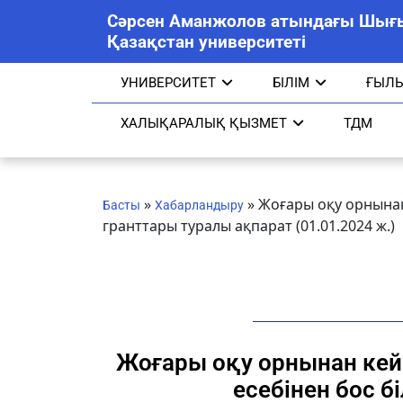
Сәрсен Аманжолов атындағы Шығ
Қазақстан университеті
УНИВЕРСИТЕТ
БІЛІМ
ҒЫЛ
ХАЛЫҚАРАЛЫҚ ҚЫЗМЕТ
ТДМ
»
»
Жоғары оқу орнынан 
Басты
Хабарландыру
гранттары туралы ақпарат (01.01.2024 ж.)
Жоғары оқу орнынан кейі
есебінен бос б