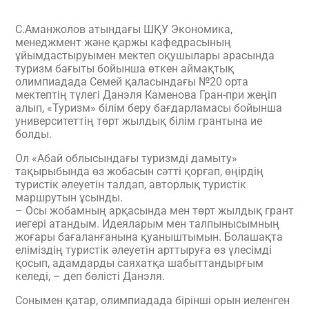
С.Аманжолов атындағы ШҚУ Экономика,
менеджмент және қаржы кафедрасының
ұйымдастыруымен мектеп оқушылары арасында
туризм бағыты бойынша өткен аймақтық
олимпиадада Семей қаласындағы №20 орта
мектептің түлегі Данэля Каменова Гран-при жеңіп
алып, «Туризм» білім беру бағдарламасы бойынша
университеттің төрт жылдық білім грантына ие
болды.
Ол «Абай облысындағы туризмді дамыту»
тақырыбында өз жобасын сәтті қорғап, өңірдің
туристік әлеуетін талдап, авторлық туристік
маршрутын ұсынды.
– Осы жобамның арқасында мен төрт жылдық грант
иегері атандым. Идеяларым мен талпынысымның
жоғары бағаланғанына қуаныштымын. Болашақта
еліміздің туристік әлеуетін арттыруға өз үлесімді
қосып, адамдарды саяхатқа шабыттандырғым
келеді, – деп бөлісті Данэля.
Сонымен қатар, олимпиадада бірінші орын иеленген