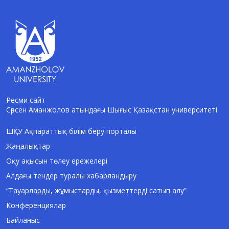
Ресми сайт
Сәрсен Аманжолов атындағы Шығыс Қазақстан университеті
AI-Talapker
Amanzholov University көмекшісі
ШҚУ Ақпараттық білім беру порталы
Жаңалықтар
Сәлем! Мен AI-Talapker — Сәрсен
Аманжолов атындағы Шығыс Қазақстан
Оқу ақысын төлеу ережелері
университеті (ШҚУ) көмекшісімін.
Алдағы тендер туралы хабарландыру
Бакалавриат, магистратура, докторантура
туралы сұрақтарыңызға жауап беремін.
“Тауарларды, жұмыстарды, қызметтерді сатып алу”
Конференциялар
Байланыс