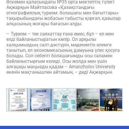
Өскемен қаласындағы №35 орта мектептің түлегі
Ақжарқын Майтпасова «Қазақстандағы
этнографиялық туризм: болашағы мен бағыттары»
тақырыбындағы жобасын табысты қорғап, қазылар
алқасының жоғары бағасын алды.
– Туризм – тек саяхаттау ғана емес, бұл – ел мен
елді байланыстыратын көпір. Ол арқылы
халқымыздың салт-дәстүрін, мәдениетін әлемге
танытып, ел экономикасының дамуына үлес қосуға
болады. Сол себепті болашағымды осы саламен
байланыстырғым келеді. Осы жолда мен үшін
алғашқы маңызды қадам – Amanzholov University
екенін мақтанышпен айтамын, – деді Ақжарқын.