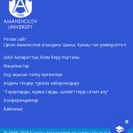
Ресми сайт
Сәрсен Аманжолов атындағы Шығыс Қазақстан университеті
AI-Talapker
Amanzholov University көмекшісі
ШҚУ Ақпараттық білім беру порталы
Жаңалықтар
Сәлем! Мен AI-Talapker — Сәрсен
Аманжолов атындағы Шығыс Қазақстан
Оқу ақысын төлеу ережелері
университеті (ШҚУ) көмекшісімін.
Алдағы тендер туралы хабарландыру
Бакалавриат, магистратура, докторантура
туралы сұрақтарыңызға жауап беремін.
“Тауарларды, жұмыстарды, қызметтерді сатып алу”
Конференциялар
Байланыс
© 2005-2025 Сәрсен Аманжолов атындағы Шығыс Қазақстан