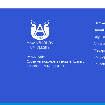
ШҚУ Ақ
Жаңал
Оқу ақ
Алдағы
“Тауар
Ресми сайт
Конфе
Сәрсен Аманжолов атындағы Шығыс
Байла
Қазақстан университеті