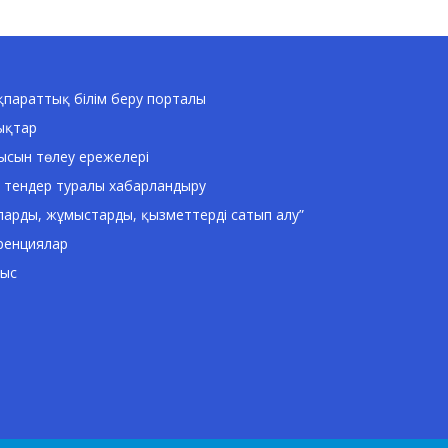
параттық білім беру порталы
ықтар
ысын төлеу ережелері
 тендер туралы хабарландыру
ларды, жұмыстарды, қызметтерді сатып алу”
ренциялар
ныс