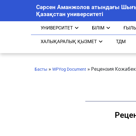
Сәрсен Аманжолов атындағы Шығ
Қазақстан университеті
УНИВЕРСИТЕТ
БІЛІМ
ҒЫЛ
ХАЛЫҚАРАЛЫҚ ҚЫЗМЕТ
ТДМ
»
»
Рецензия Кожабек
Басты
WPYog Document
Реце