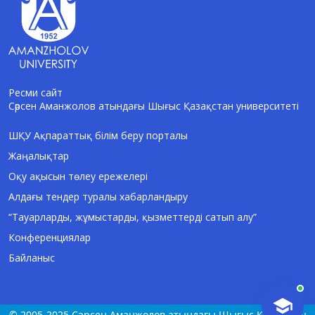
Ресми сайт
Сәрсен Аманжолов атындағы Шығыс Қазақстан университеті
AI-Talapker
Amanzholov University көмекшісі
ШҚУ Ақпараттық білім беру порталы
Жаңалықтар
Сәлем! Мен AI-Talapker — Сәрсен
Аманжолов атындағы Шығыс Қазақстан
Оқу ақысын төлеу ережелері
университеті (ШҚУ) көмекшісімін.
Алдағы тендер туралы хабарландыру
Бакалавриат, магистратура, докторантура
туралы сұрақтарыңызға жауап беремін.
“Тауарларды, жұмыстарды, қызметтерді сатып алу”
Конференциялар
Байланыс
© 2005-2025 Сәрсен Аманжолов атындағы Шығыс Қазақстан