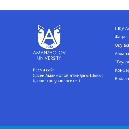
ШҚУ Ақ
Жаңал
Оқу ақ
Алдағы
“Тауар
Ресми сайт
Конфе
Сәрсен Аманжолов атындағы Шығыс
Байла
Қазақстан университеті