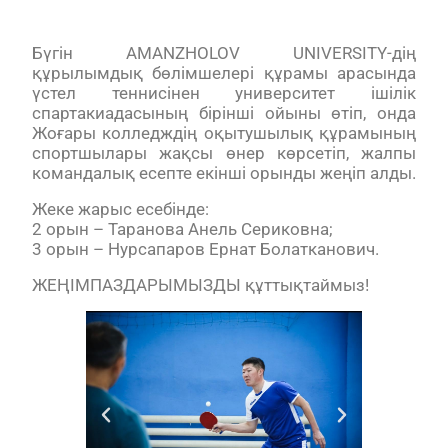
Бүгін AMANZHOLOV UNIVERSITY-дің
құрылымдық бөлімшелері құрамы арасында
үстел теннисінен университет ішілік
спартакиадасының бірінші ойыны өтіп, онда
Жоғары колледждің оқытушылық құрамының
спортшылары жақсы өнер көрсетіп, жалпы
командалық есепте екінші орынды жеңіп алды.
Жеке жарыс есебінде:
2 орын – Таранова Анель Сериковна;
3 орын – Нурсапаров Ернат Болатканович.
ЖЕҢІМПАЗДАРЫМЫЗДЫ құттықтаймыз!