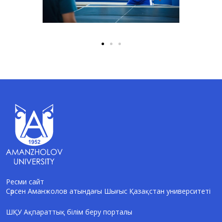
Ресми сайт
Сәрсен Аманжолов атындағы Шығыс Қазақстан университеті
AI-Talapker
Amanzholov University көмекшісі
ШҚУ Ақпараттық білім беру порталы