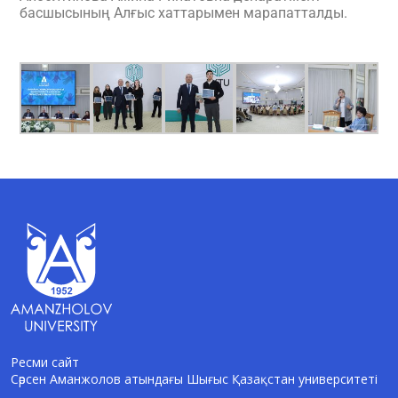
басшысының Алғыс хаттарымен марапатталды.
Ресми сайт
Сәрсен Аманжолов атындағы Шығыс Қазақстан университеті
AI-Talapker
Amanzholov University көмекшісі