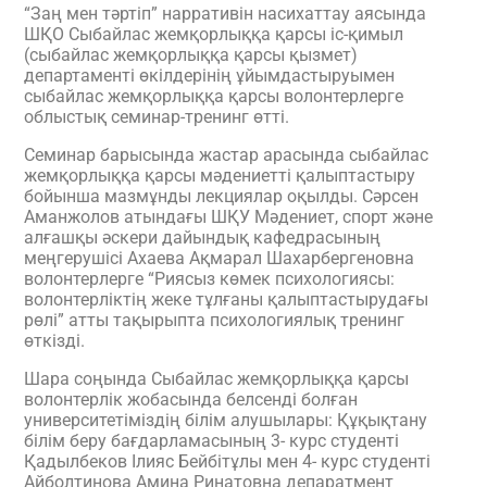
“Заң мен тәртіп” нарративін насихаттау аясында
ШҚО Сыбайлас жемқорлыққа қарсы іс-қимыл
(сыбайлас жемқорлыққа қарсы қызмет)
департаменті өкілдерінің ұйымдастыруымен
сыбайлас жемқорлыққа қарсы волонтерлерге
облыстық семинар-тренинг өтті.
Семинар барысында жастар арасында сыбайлас
жемқорлыққа қарсы мәдениетті қалыптастыру
бойынша мазмұнды лекциялар оқылды. Сәрсен
Аманжолов атындағы ШҚУ Мәдениет, спорт және
алғашқы әскери дайындық кафедрасының
меңгерушісі Ахаева Ақмарал Шахарбергеновна
волонтерлерге “Риясыз көмек психологиясы:
волонтерліктің жеке тұлғаны қалыптастырудағы
рөлі” атты тақырыпта психологиялық тренинг
өткізді.
Шара соңында Сыбайлас жемқорлыққа қарсы
волонтерлік жобасында белсенді болған
университетіміздің білім алушылары: Құқықтану
білім беру бағдарламасының 3- курс студенті
Қадылбеков Ілияс Бейбітұлы мен 4- курс студенті
Айболтинова Амина Ринатовна депаратмент