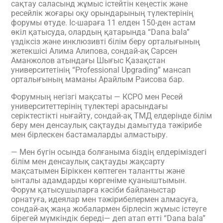
сақтау саласынд жұмыс істейтін кеңестік және
ресейлік жоғары оқу орындарының түлектерінің
форумы өтуде. Іс-шараға 11 елден 150-ден астам
өкіл қатысуда, олардың қатарында “Dana bala”
үздіксіз және инклюзивті білім беру орталығының
жетекшісі Алима Алипова, сондай-ақ Сарсен
Аманжолов атындағы Шығыс Қазақстан
университетінің “Professional Upgrading” мансап
орталығының маманы Арайлым Раисова бар.
Форумның негізгі мақсаты — КСРО мен Ресей
университеттерінің түлектері арасындағы
серіктестікті нығайту, сондай-ақ ТМД елдерінде білім
беру мен денсаулық сақтауды дамытуда тәжірибе
мен бірлескен бастамаларды алмастыру.
— Мен бүгін осында болғаныма біздің елдеріміздегі
білім мен денсаулық сақтауды жақсарту
мақсатымен Біріккен көптеген талантты және
ынталы адамдарды көргеніме қуаныштымын.
Форум қатысушыларға кәсіби байланыстар
орнатуға, идеялар мен тәжірибелермен алмасуға,
сондай-ақ жаңа жобалармен бірлесіп жұмыс істеуге
бірегей мүмкіндік береді— деп атап өтті “Dana bala”