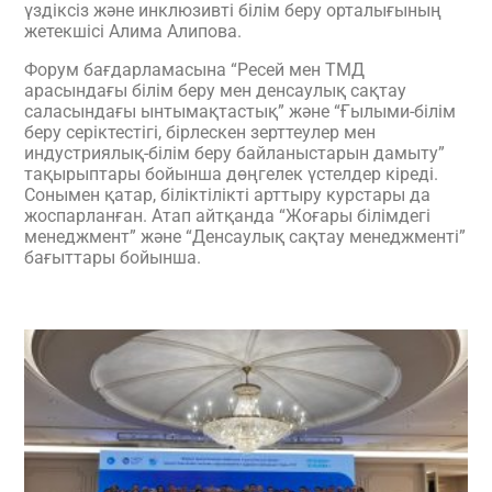
үздіксіз және инклюзивті білім беру орталығының
жетекшісі Алима Алипова.
Форум бағдарламасына “Ресей мен ТМД
арасындағы білім беру мен денсаулық сақтау
саласындағы ынтымақтастық” және “Ғылыми-білім
беру серіктестігі, бірлескен зерттеулер мен
индустриялық-білім беру байланыстарын дамыту”
тақырыптары бойынша дөңгелек үстелдер кіреді.
Сонымен қатар, біліктілікті арттыру курстары да
жоспарланған. Атап айтқанда “Жоғары білімдегі
менеджмент” және “Денсаулық сақтау менеджменті”
бағыттары бойынша.