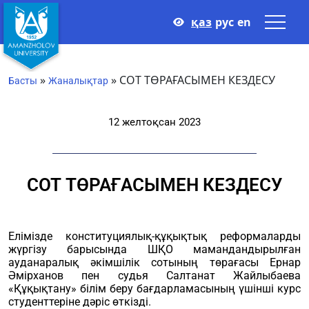
қаз
рус
en
»
»
СОТ ТӨРАҒАСЫМЕН КЕЗДЕСУ
Басты
Жаналықтар
12 желтоқсан 2023
СОТ ТӨРАҒАСЫМЕН КЕЗДЕСУ
Елімізде конституциялық-құқықтық реформаларды
жүргізу барысында ШҚО мамандандырылған
ауданаралық әкімшілік сотының төрағасы Ернар
Әмірханов пен судья Салтанат Жайлыбаева
«Құқықтану» білім беру бағдарламасының үшінші курс
студенттеріне дәріс өткізді.