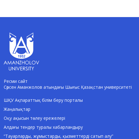
Ресми сайт
Сәрсен Аманжолов атындағы Шығыс Қазақстан университеті
AI-Talapker
Amanzholov University көмекшісі
ШҚУ Ақпараттық білім беру порталы
Жаңалықтар
Сәлем! Мен AI-Talapker — Сәрсен
Аманжолов атындағы Шығыс Қазақстан
Оқу ақысын төлеу ережелері
университеті (ШҚУ) көмекшісімін.
Алдағы тендер туралы хабарландыру
Бакалавриат, магистратура, докторантура
туралы сұрақтарыңызға жауап беремін.
“Тауарларды, жұмыстарды, қызметтерді сатып алу”