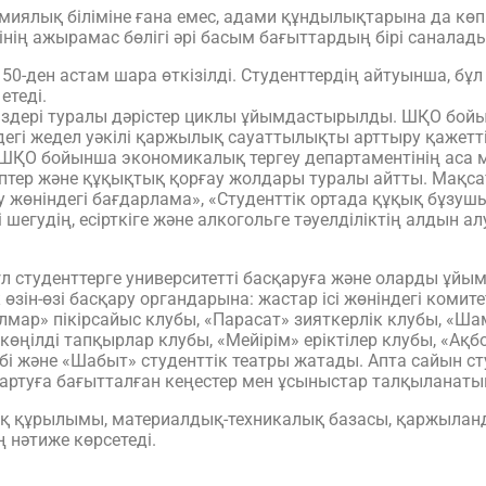
емиялық біліміне ғана емес, адами құндылықтарына да көп 
ің ажырамас бөлігі әрі басым бағыттардың бірі саналады
50-ден астам шара өткізілді. Студенттердің айтуынша, бұ
етеді.
здері туралы дәрістер циклы ұйымдастырылды. ШҚО бой
егі жедел уәкілі қаржылық сауаттылықты арттыру қажеттілі
ШҚО бойынша экономикалық тергеу департаментінің аса ма
ауіптер және құқықтық қорғау жолдары туралы айтты. Мақ
жөніндегі бағдарлама», «Студенттік ортада құқық бұзу
шегудің, есірткіге және алкогольге тәуелділіктің алдын ал
ұл студенттерге университетті басқаруға және оларды ұйы
к өзін-өзі басқару органдарына: жастар ісі жөніндегі ком
Ділмар» пікірсайыс клубы, «Парасат» зияткерлік клубы, 
өңілді тапқырлар клубы, «Мейірім» еріктілер клубы, «Ақб
ебі және «Шабыт» студенттік театры жатады. Апта сайын 
ртуға бағытталған кеңестер мен ұсыныстар талқыланатын
құрылымы, материалдық-техникалық базасы, қаржылан
 нәтиже көрсетеді.