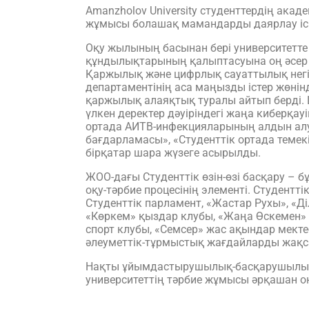
Amanzholov University студенттердің акад
жұмысы болашақ мамандарды даярлау ісін
Оқу жылының басынан бері университетте 
құндылықтарының қалыптасуына оң әсер 
Қаржылық және цифрлық сауаттылық негі
департаментінің аса маңызды істер жөнінд
қаржылық алаяқтық туралы айтып берді. 
үлкен деректер дәуіріндегі жаңа киберқ
ортада АИТВ-инфекцияларының алдын алу 
бағдарламасы», «Студенттік ортада темекі 
бірқатар шара жүзеге асырылды.
ЖОО-дағы Студенттік өзін-өзі басқару – б
оқу-тәрбие процесінің элементі. Студентті
Студенттік парламент, «Жастар Рухы», «
«Көркем» қыздар клубы, «Жаңа Өскемен» к
спорт клубы, «Семсер» жас ақындар мект
әлеуметтік-тұрмыстық жағдайларды жақса
Нақты ұйымдастырушылық-басқарушылық 
университеттің тәрбие жұмысы әрқашан оң