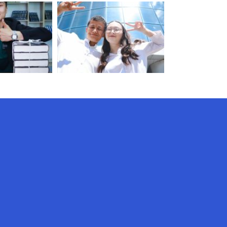
AI-Talapker
Amanzholov University көмекшісі
Сәлем! Мен AI-Talapker — Сәрсен
Аманжолов атындағы Шығыс
Қазақстан университеті (ШҚУ)
көмекшісімін. Бакалавриат,
магистратура, докторантура
туралы сұрақтарыңызға жауап
беремін.