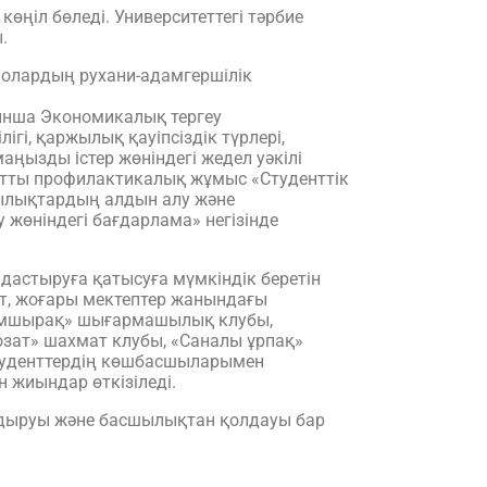
көңіл бөледі. Университеттегі тәрбие
.
л олардың рухани-адамгершілік
ынша Экономикалық тергеу
гі, қаржылық қауіпсіздік түрлері,
ңызды істер жөніндегі жедел уәкілі
сатты профилактикалық жұмыс «Студенттік
шылықтардың алдын алу және
у жөніндегі бағдарлама» негізінде
мдастыруға қатысуға мүмкіндік беретін
итет, жоғары мектептер жанындағы
«Шамшырақ» шығармашылық клубы,
озат» шахмат клубы, «Саналы ұрпақ»
студенттердің көшбасшыларымен
 жиындар өткізіледі.
дыруы және басшылықтан қолдауы бар