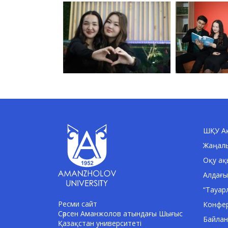
ШҚУ Ақ
Жаңал
Оқу ақ
Алдағы
“Тауар
Ресми сайт
Конфе
Сәрсен Аманжолов атындағы Шығыс
Байла
Қазақстан университеті