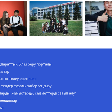
параттық білім беру порталы
ықтар
ысын төлеу ережелері
 тендер туралы хабарландыру
ларды, жұмыстарды, қызметтерді сатып алу”
ренциялар
ныс