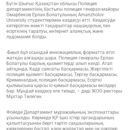
Бүгін Шығыс Қазақстан облысы Полиция
департаментінің бастығы полиция генерал-майоры
Омарбеков Ерлан Болатұлының Amanzholov
University студенттерімен кездесуі өтті. Кездесуде
көтерілген өзекті тақырыптар нашақорлық пен
есірткінің таралуы, интернет алаяқтық және
лудомания болды.
-Биыл бұл осындай инновациялық форматта өтіп
жатқан алғашқы шара. Полиция генералы Ерлан
Болатұлы барлық қызметтерді алып келді. Атап
айтқанда, Кадр саясаты басқармасы, Жергілікті
полиция қызметі басқармасы, Тергеу басқармасы,
Криминалдық полиция басқармасы, Есірткі
қылмысына қарсы іс-қимыл басқармасы өкілдері
бар. Мұндай кездесу өте тиімді, – деді ЖОО ректоры
Мұхтар Төлеген.
Фойеде Департамент мұражайының экспонаттары
ұсынылды. Көрмеде ҚР Ішкі істер органдарының
қалыптасуынан бергі тәртіп сақшыларының
киімдерінен бастап, қару-жарақтар мен оқ-дәрілер