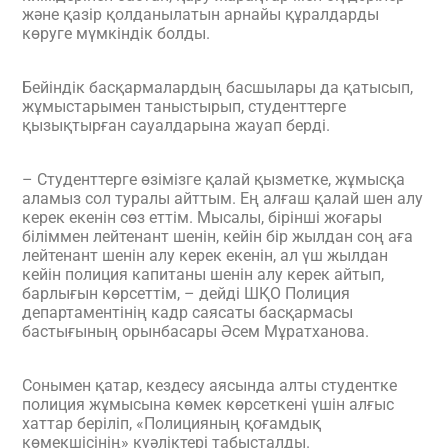
және қазір қолданылатын арнайы құралдарды
көруге мүмкіндік болды.
Бейіндік басқармалардың басшылары да қатысып,
жұмыстарымен таныстырып, студенттерге
қызықтырған сауалдарына жауап берді.
– Студенттерге өзімізге қалай қызметке, жұмысқа
аламыз сол туралы айттым. Ең алғаш қалай шен алу
керек екенін сөз еттім. Мысалы, бірінші жоғары
біліммен лейтенант шенін, кейін бір жылдан соң аға
лейтенант шенін алу керек екенін, ал үш жылдан
кейін полиция капитаны шенін алу керек айтып,
барлығын көрсеттім, – дейді ШҚО Полиция
департаментінің кадр саясаты басқармасы
бастығының орынбасары Әсем Мұратханова.
Сонымен қатар, кездесу аясында алты студентке
полиция жұмысына көмек көрсеткені үшін алғыс
хаттар беріліп, «Полицияның қоғамдық
көмекшісінің» куәліктері табысталды.