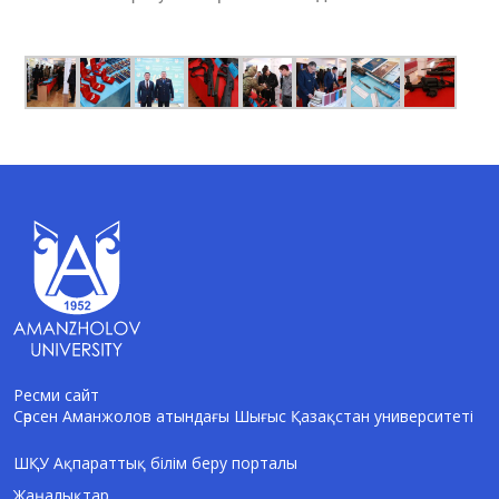
Ресми сайт
Сәрсен Аманжолов атындағы Шығыс Қазақстан университеті
AI-Talapker
Amanzholov University көмекшісі
ШҚУ Ақпараттық білім беру порталы
Жаңалықтар
Сәлем! Мен AI-Talapker — Сәрсен