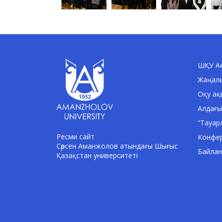
ШҚУ Ақ
Жаңал
Оқу ақ
Алдағы
“Тауар
Ресми сайт
Конфе
Сәрсен Аманжолов атындағы Шығыс
Байла
Қазақстан университеті