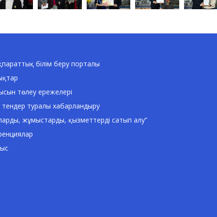
параттық білім беру порталы
ықтар
ысын төлеу ережелері
 тендер туралы хабарландыру
ларды, жұмыстарды, қызметтерді сатып алу”
ренциялар
ныс