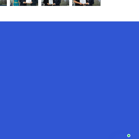
AI-Talapker
Amanzholov University көмекшісі
Сәлем! Мен AI-Talapker — Сәрсен
Аманжолов атындағы Шығыс
Қазақстан университеті (ШҚУ)
көмекшісімін. Бакалавриат,
магистратура, докторантура
туралы сұрақтарыңызға жауап
беремін.