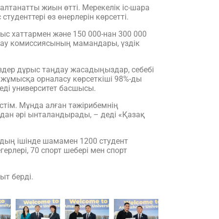
алтанатты жиын өтті. Мерекелік іс-шара
туденттері өз өнерлерін көрсетті.
ыс хаттармен және 150 000-нан 300 000
дау комиссиясының мамандары, үздік
Сіздер дұрыс таңдау жасадыңыздар, себебі
ң жұмысқа орналасу көрсеткіші 98%-ды
деді университет басшысы.
тім. Мұнда алған тәжірибемнің
одан әрі ынталандырады, – деді «Қазақ
ардың ішінде шамамен 1200 студент
ерлері, 70 спорт шебері мен спорт
ыт берді.