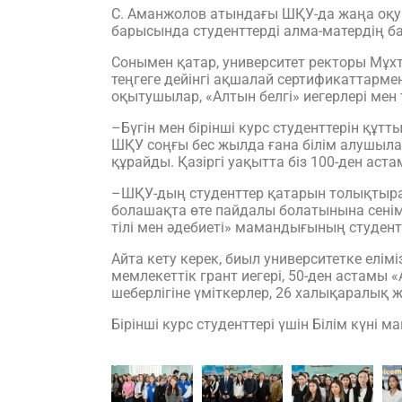
С. Аманжолов атындағы ШҚУ-да жаңа оқу ж
барысында студенттерді алма-матердің бай
Сонымен қатар, университет ректоры Мұхт
теңгеге дейінгі ақшалай сертификаттар
оқытушылар, «Алтын белгі» иегерлері мен 
–Бүгін мен бірінші курс студенттерін құт
ШҚУ соңғы бес жылда ғана білім алушылар
құрайды. Қазіргі уақытта біз 100-ден ас
–ШҚУ-дың студенттер қатарын толықтыра 
болашақта өте пайдалы болатынына сенімд
тілі мен әдебиеті» мамандығының студен
Айта кету керек, биыл университетке елім
мемлекеттік грант иегері, 50-ден астамы 
шеберлігіне үміткерлер, 26 халықаралық
Бірінші курс студенттері үшін Білім күні