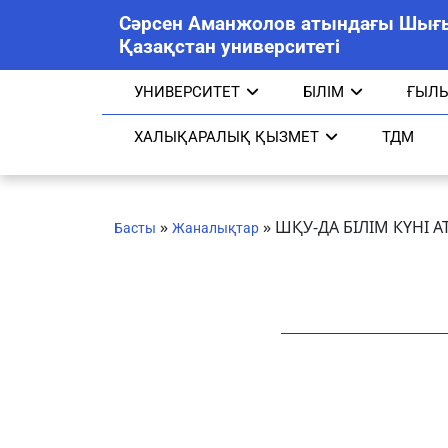
Сәрсен Аманжолов атындағы Шығ
Қазақстан университеті
УНИВЕРСИТЕТ
БІЛІМ
ҒЫЛ
ХАЛЫҚАРАЛЫҚ ҚЫЗМЕТ
ТДМ
»
»
ШҚУ-ДА БІЛІМ КҮНІ А
Басты
Жаналықтар