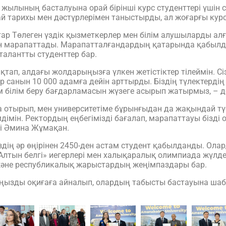
ылының басталуына орай бірінші курс студенттері үшін с
 тарихы мен дәстүрлерімен таныстырды, ал жоғарғы курс с
ар Төлеген үздік қызметкерлер мен білім алушыларды алғ
мен марапаттады. Марапатталғандардың қатарында қабыл
талантты студенттер бар.
тықтап, алдағы жолдарыңызға үлкен жетістіктер тілеймін. 
 санын 10 000 адамға дейін арттырды. Біздің түлектерді
там білім беру бағдарламасын жүзеге асырып жатырмыз, – 
отырып, мен университетіме бұрынғыдан да жақындай түс
імін. Ректордың еңбегімізді бағалап, марапаттауы бізді 
ті Әмина Жұмақан.
іздің әр өңірінен 2450-ден астам студент қабылданды. Ол
«Алтын белгі» иегерлері мен халықаралық олимпиада жүлдег
 және республикалық жарыстардың жеңімпаздары бар.
 маңызды оқиғаға айналып, олардың табысты бастауына шаб