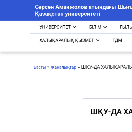
Сәрсен Аманжолов атындағы Шығ
Қазақстан университеті
УНИВЕРСИТЕТ
БІЛІМ
ҒЫЛ
ХАЛЫҚАРАЛЫҚ ҚЫЗМЕТ
ТДМ
»
»
ШҚУ-ДА ХАЛЫҚАРАЛ
Басты
Жаналықтар
ШҚУ-ДА Х