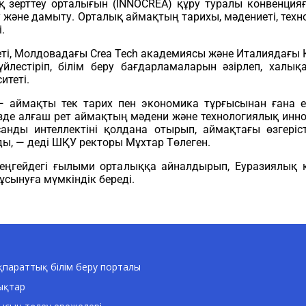
ерттеу орталығын (INNOCREA) құру туралы конвенцияғ
 және дамыту. Орталық аймақтың тарихы, мәдениеті, тех
.
ті, Молдовадағы Crea Tech академиясы және Италиядағы Қа
үйлестіріп, білім беру бағдарламаларын әзірлеп, хал
итеті.
 аймақты тек тарих пен экономика тұрғысынан ғана ем
імізде алғаш рет аймақтың мәдени және технологиялық и
асанды интеллектіні қолдана отырып, аймақтағы өзгері
, — деді ШҚУ ректоры Мұхтар Төлеген.
гейдегі ғылыми орталыққа айналдырып, Еуразиялық кең
сынуға мүмкіндік береді.
параттық білім беру порталы
ықтар