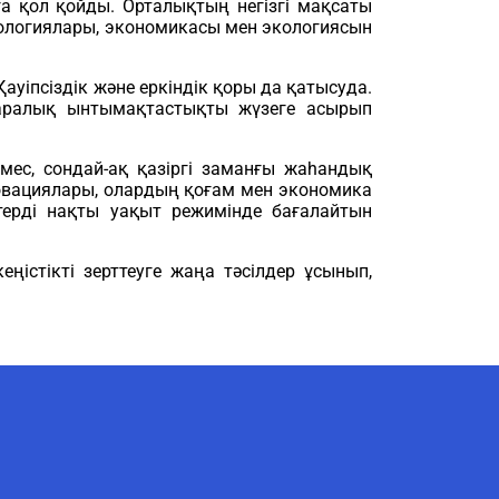
а қол қойды. Орталықтың негізгі мақсаты
нологиялары, экономикасы мен экологиясын
уіпсіздік және еркіндік қоры да қатысуда.
ықаралық ынтымақтастықты жүзеге асырып
ес, сондай-ақ қазіргі заманғы жаһандық
нновациялары, олардың қоғам мен экономика
стерді нақты уақыт режимінде бағалайтын
істікті зерттеуге жаңа тәсілдер ұсынып,
AI-Talapker
Amanzholov University көмекшісі
Сәлем! Мен AI-Talapker — Сәрсен
Аманжолов атындағы Шығыс
Қазақстан университеті (ШҚУ)
көмекшісімін. Бакалавриат,