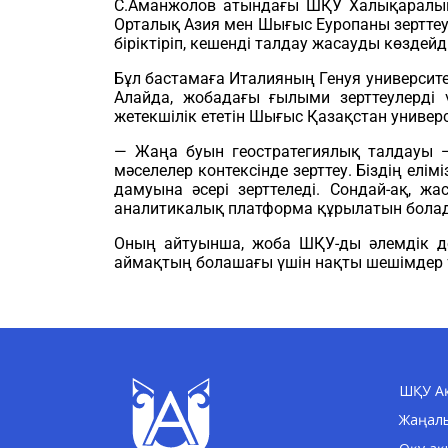
С.Аманжолов атындағы ШҚУ Халықаралық з
Орталық Азия мен Шығыс Еуропаны зерттеу
біріктіріп, кешенді талдау жасауды көздейді
Бұл бастамаға Италияның Генуя университе
Алайда, жобадағы ғылыми зерттеулерді 
жетекшілік ететін Шығыс Қазақстан универс
— Жаңа буын геостратегиялық талдауы —
мәселелер контексінде зерттеу. Біздің ел
дамуына әсері зерттеледі. Сондай-ақ, ж
аналитикалық платформа құрылатын болады
Оның айтуынша, жоба ШҚУ-ды әлемдік дең
аймақтың болашағы үшін нақты шешімдер ұ
ШҚУ Ақ
Жаңал