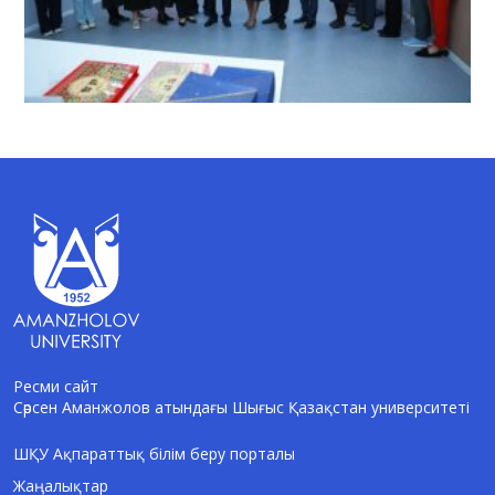
Ресми сайт
Сәрсен Аманжолов атындағы Шығыс Қазақстан университеті
AI-Talapker
Amanzholov University көмекшісі
ШҚУ Ақпараттық білім беру порталы
Жаңалықтар
Сәлем! Мен AI-Talapker — Сәрсен