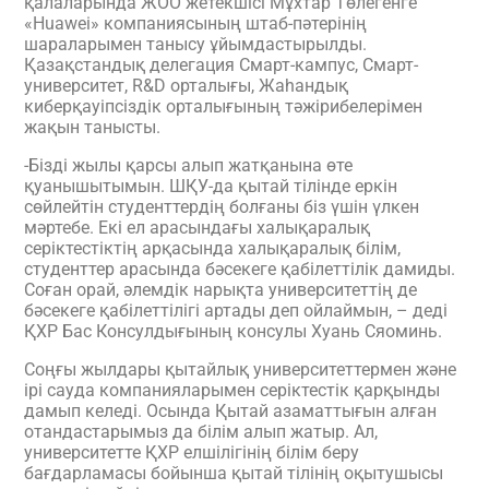
қалаларында ЖОО жетекшісі Мұхтар Төлегенге
«Huawei» компаниясының штаб-пәтерінің
шараларымен танысу ұйымдастырылды.
Қазақстандық делегация Смарт-кампус, Смарт-
университет, R&D орталығы, Жаһандық
киберқауіпсіздік орталығының тәжірибелерімен
жақын танысты.
-Бізді жылы қарсы алып жатқанына өте
қуанышытымын. ШҚУ-да қытай тілінде еркін
сөйлейтін студенттердің болғаны біз үшін үлкен
мәртебе. Екі ел арасындағы халықаралық
серіктестіктің арқасында халықаралық білім,
студенттер арасында бәсекеге қабілеттілік дамиды.
Соған орай, әлемдік нарықта университеттің де
бәсекеге қабілеттілігі артады деп ойлаймын, – деді
ҚХР Бас Консулдығының консулы Хуань Сяоминь.
Соңғы жылдары қытайлық университеттермен және
ірі сауда компанияларымен серіктестік қарқынды
дамып келеді. Осында Қытай азаматтығын алған
отандастарымыз да білім алып жатыр. Ал,
университетте ҚХР елшілігінің білім беру
бағдарламасы бойынша қытай тілінің оқытушысы