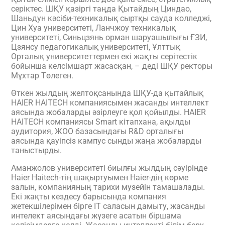
серіктес. ШҚУ қазіргі таңда Қытайдың Циндао,
Шаньдун кәсіби-техникалық сыртқы сауда колледжі,
Цин Хуа университеті, Ланчжоу техникалық
университеті, Синьцзянь орман шаруашылығы ҒЗИ,
Цзянсу педагогикалық университеті, Ұлттық
Орталық университеттермен екі жақты серітестік
бойынша келсімшарт жасасқан, – деді ШҚУ ректоры
Мұхтар Төлеген.
Өткен жылдың желтоқсанында ШҚУ-да қытайлық
HAIER HAITECH компаниясымен жасанды интеллект
аясында жобаларды әзірлеуге қол қойылды. HAIER
HAITECH компаниясы Smart кітапхана, ақылды
аудитория, ЖОО базасындағы R&D орталығы
аясында қауіпсіз кампус сынды жаңа жобаларды
таныстырды.
Аманжолов университеті биылғы жылдың сәуірінде
Haier Haitech-тің шақыртуымен Haier-дің көрме
залын, компанияның тарихи музейін тамашалады.
Екі жақты кездесу барысында компания
жетекшілерімен бірге IT саласын дамыту, жасанды
интелект аясындағы жүзеге асатын біршама