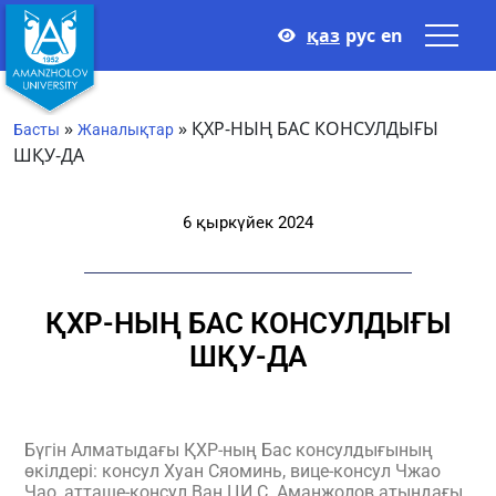
қаз
рус
en
»
»
ҚХР-НЫҢ БАС КОНСУЛДЫҒЫ
Басты
Жаналықтар
ШҚУ-ДА
6 қыркүйек 2024
ҚХР-НЫҢ БАС КОНСУЛДЫҒЫ
ШҚУ-ДА
Бүгін Алматыдағы ҚХР-ның Бас консулдығының
өкілдері: консул Хуан Сяоминь, вице-консул Чжао
Чао, атташе-консул Ван ЦИ С. Аманжолов атындағы