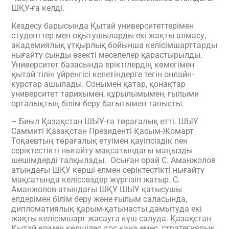
ШҚУ-ға келді.
Кездесу барысында Қытай университеттерімен
студенттер мен оқытушыларды екі жақты алмасу,
академиялық ұтқырлық бойынша келісімшарттарды
нығайту сынды өзекті мәселелер қарастырылды.
Университет базасында еріктілердің көмегімен
қытай тілін үйренгісі келетіндерге тегін онлайн-
курстар ашылады. Сонымен қатар, қонақтар
университет тарихымен, құрылымымен, ғылыми
орталықтың білім беру бағытымен танысты.
– Биыл Қазақстан ШЫҰ-ға төрағалық етті. ШЫҰ
Саммиті Қазақстан Президенті Қасым-Жомарт
Тоқаевтың төрағалық етуімен қауіпсіздік пен
серіктестікті нығайту мақсатындағы маңызды
шешімдерді талқылады. Осыған орай С. Аманжолов
атындағы ШҚУ көрші елмен серіктестікті нығайту
мақсатында келіссөздер жүргізіп жатыр. С.
Аманжолов атындағы ШҚУ ШЫҰ қатысушы
елдерімен білім беру және ғылым саласында,
дипломатиялық қарым-қатынасты дамытуда екі
жақты келісімшарт жасауға күш салуда. Қазақстан
Қытай елімен көршілес дос қана емес, стратегиялық