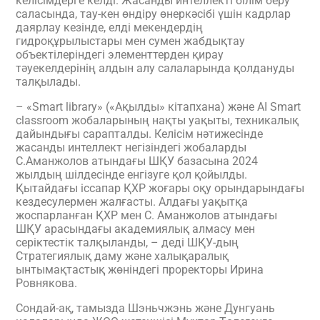
келісімдерге келді. Жасанды интеллекті білім беру
саласында, тау-кен өндіру өнеркәсібі үшін кадрлар
даярлау кезінде, елді мекендердің
гидроқұрылыстары мен сумен жабдықтау
объектілеріндегі элементтерден қирау
тәуекелдерінің алдын алу салаларында қолдануды
талқылады.
– «Smart library» («Ақылды» кітапхана) және AI Smart
classroom жобаларының нақты уақыты, техникалық
дайындығы сарапталды. Келісім нәтижесінде
жасанды интеллект негізіндегі жобаларды
С.Аманжолов атындағы ШҚУ базасына 2024
жылдың шілдесінде енгізуге қол қойылды.
Қытайдағы іссапар ҚХР жоғары оқу орындарындағы
кездесулермен жалғасты. Алдағы уақытқа
жоспарланған ҚХР мен С. Аманжолов атындағы
ШҚУ арасындағы академиялық алмасу мен
серіктестік талқыланды, – деді ШҚУ-дың
Стратегиялық даму және халықаралық
ынтымақтастық жөніндегі проректоры Ирина
Ровнякова.
Сондай-ақ, тамызда Шэньчжэнь және Дунгуань