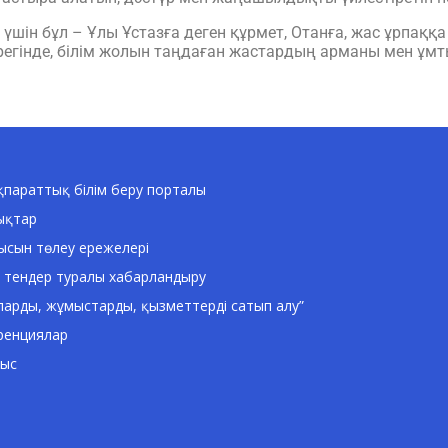
н бұл – Ұлы Ұстазға деген құрмет, Отанға, жас ұрпаққа ж
регінде, білім жолын таңдаған жастардың арманы мен ұм
параттық білім беру порталы
ықтар
ысын төлеу ережелері
 тендер туралы хабарландыру
ларды, жұмыстарды, қызметтерді сатып алу”
ренциялар
ныс