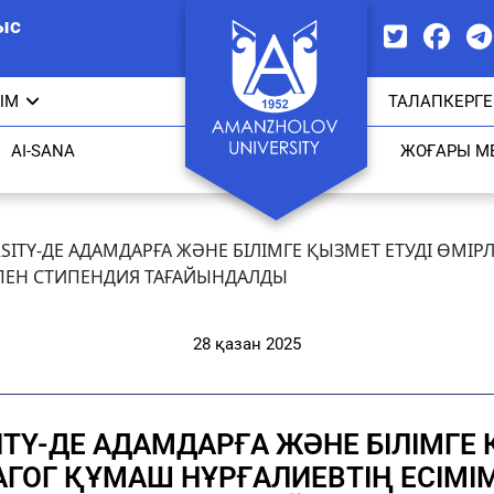
ыс
ЫМ
ТАЛАПКЕРГЕ
AI-SANA
ЖОҒАРЫ М
ITY-ДЕ АДАМДАРҒА ЖӘНЕ БІЛІМГЕ ҚЫЗМЕТ ЕТУДІ ӨМІР
Т ПЕН СТИПЕНДИЯ ТАҒАЙЫНДАЛДЫ
28 қазан 2025
TY-ДЕ АДАМДАРҒА ЖӘНЕ БІЛІМГЕ 
АГОГ ҚҰМАШ НҰРҒАЛИЕВТІҢ ЕСІМІМ