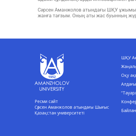
Сәрсен Аманжолов атындағы ШҚУ ұжымы үші
жанға тағзым. Оның аты жас буынның жү
ШҚУ Ақ
Жаңал
Оқу ақ
Алдағы
“Тауар
Ресми сайт
Конфе
Сәрсен Аманжолов атындағы Шығыс
Байла
Қазақстан университеті