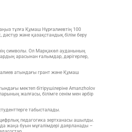
н аңыз тұлға Құмаш Нұрғалиевтің 100
, дәстүр және қазақстандық білім беру
німнің символы. Ол Марқакөл ауданының
ардың арасынан ғалымдар, дәрігерлер,
ғалиев атындағы грант және Құмаш
тындағы мектеп бітірушілеріне Amanzholov
яларының жалғасы, білімге сенім мен әрбір
студенттерге табысталады.
 цифрлық педагогика зертханасы ашылды.
нда жаңа буын мұғалімдері даярланады –
едагогтар.