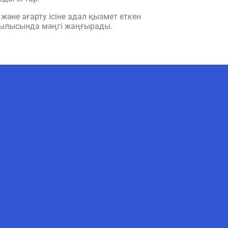
әне ағарту ісіне адал қызмет еткен
тылысында мәңгі жаңғырады.
AI-Talapker
Amanzholov University көмекшісі
Сәлем! Мен AI-Talapker — Сәрсен
Аманжолов атындағы Шығыс
Қазақстан университеті (ШҚУ)
көмекшісімін. Бакалавриат,
магистратура, докторантура
туралы сұрақтарыңызға жауап
беремін.