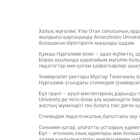
Халық мұғалімі, Ұлы Отан соғысының ардаг
жылдығы қарсаңында Amanzholov University
болашағын біріктіретін маңызды қадам.
Құмаш Нұрғалиев есімі – адал еңбектің, а
Боран ауылында қарапайым мұғалім болып
педагогтар мен қоғам қайраткерлері шықты
Университет ректоры Мұхтар Төлегеннің 
Нұрғалиев атындағы стипендия (университ
Бұл грант – ауыл мектептерінің дарынды 
University-де тегін білім алу мүмкіндігін
жастың мүмкіндігі тең болуға тиіс деген қ
Стипендия педагогикалық бағыттағы оқу 
Сонымен қатар, ұлағатты ұстаздың құрме
Бұл – өткеннің озық идеялары мен болаш
адами құндылықтарды инновациямен ұшта