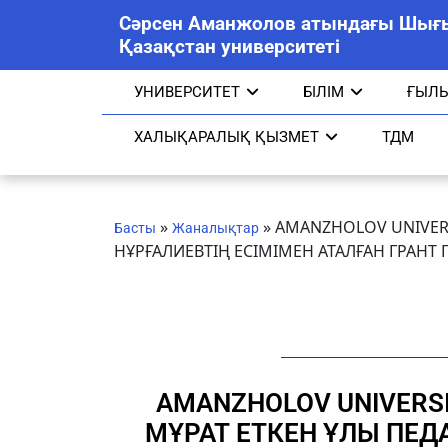
Сәрсен Аманжолов атындағы Шығ
Қазақстан университеті
УНИВЕРСИТЕТ
БІЛІМ
ҒЫЛ
ХАЛЫҚАРАЛЫҚ ҚЫЗМЕТ
ТДМ
»
»
AMANZHOLOV UNIVERS
Басты
Жаналықтар
НҰРҒАЛИЕВТІҢ ЕСІМІМЕН АТАЛҒАН ГРАН
AMANZHOLOV UNIVERSI
МҰРАТ ЕТКЕН ҰЛЫ ПЕД