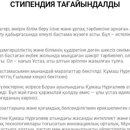
СТИПЕНДИЯ ТАҒАЙЫНДАЛДЫ
ері, өмірін білім беру ісіне және ұрпақ тәрбиесіне арнаға
 қабырғасында елеулі бастама жүзеге асты. Бұл – естелік
дамгершіліктің және білімнің құдіретіне деген шексіз се
 бастаған еңбек жолында мыңдаған шәкірт тәрбиелеп, ол
. Ол – нағыз Ұстаз, аты алтын әріппен жазылған тұлға.
бастамасымен мынандай марапаттар бекітілді: Құмаш Нұр
еттің Ғылыми кеңесі бекіткен)
түлектеріне, әсіресе Боран ауылындағы Құмаш Нұрғалиев а
 береді. Бұл жай ғана қаржылай қолдау емес — ұлы ұстаз иде
ағиданың көрінісі.
озаттарына және қоғамдық белсенділігімен ерекшеленген 
тіне Құмаш Нұрғалиев атындағы жасанды интеллект және
ақ технологиялары тоғысатын инновациялық орталық. Мұ
стыра алатын, дәстүр мен жаңашылдықты үйлестіретін п