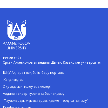
Ресми сайт
Сәрсен Аманжолов атындағы Шығыс Қазақстан университеті
AI-Talapker
Amanzholov University көмекшісі
ШҚУ Ақпараттық білім беру порталы
Жаңалықтар
Сәлем! Мен AI-Talapker — Сәрсен
Аманжолов атындағы Шығыс Қазақстан
Оқу ақысын төлеу ережелері
университеті (ШҚУ) көмекшісімін.
Алдағы тендер туралы хабарландыру
Бакалавриат, магистратура, докторантура
туралы сұрақтарыңызға жауап беремін.
“Тауарларды, жұмыстарды, қызметтерді сатып алу”
Конференциялар