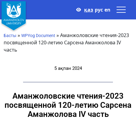
қаз
рус
en
»
»
Аманжоловские чтения-2023
Басты
WPYog Document
посвященной 120-летию Сарсена Аманжолова IV
часть
5 ақпан 2024
Аманжоловские чтения-2023
посвященной 120-летию Сарсена
Аманжолова IV часть