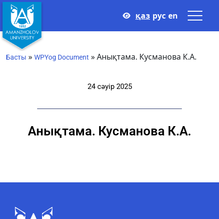
қаз
рус
en
»
»
Анықтама. Кусманова К.А.
Басты
WPYog Document
24 сәуір 2025
Анықтама. Кусманова К.А.