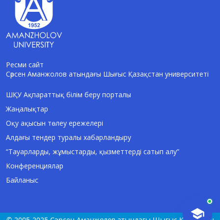
Ресми сайт
Сәрсен Аманжолов атындағы Шығыс Қазақстан университеті
AI-Talapker
Amanzholov University көмекшісі
ШҚУ Ақпараттық білім беру порталы
Жаңалықтар
Сәлем! Мен AI-Talapker — Сәрсен
Аманжолов атындағы Шығыс Қазақстан
Оқу ақысын төлеу ережелері
университеті (ШҚУ) көмекшісімін.
Алдағы тендер туралы хабарландыру
Бакалавриат, магистратура, докторантура
туралы сұрақтарыңызға жауап беремін.
“Тауарларды, жұмыстарды, қызметтерді сатып алу”
Конференциялар
Байланыс
© 2005-2025 Сәрсен Аманжолов атындағы Шығыс Қазақстан