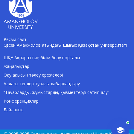
Ресми сайт
Сәрсен Аманжолов атындағы Шығыс Қазақстан университеті
AI-Talapker
Amanzholov University көмекшісі
ШҚУ Ақпараттық білім беру порталы
Жаңалықтар
Сәлем! Мен AI-Talapker — Сәрсен
Аманжолов атындағы Шығыс Қазақстан
Оқу ақысын төлеу ережелері
университеті (ШҚУ) көмекшісімін.
Алдағы тендер туралы хабарландыру
Бакалавриат, магистратура, докторантура
туралы сұрақтарыңызға жауап беремін.
“Тауарларды, жұмыстарды, қызметтерді сатып алу”
Конференциялар
Байланыс
© 2005-2025 Сәрсен Аманжолов атындағы Шығыс Қазақстан