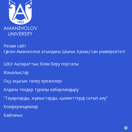
Ресми сайт
Сәрсен Аманжолов атындағы Шығыс Қазақстан университеті
AI-Talapker
Amanzholov University көмекшісі
ШҚУ Ақпараттық білім беру порталы
Жаңалықтар
Сәлем! Мен AI-Talapker — Сәрсен
Аманжолов атындағы Шығыс Қазақстан
Оқу ақысын төлеу ережелері
университеті (ШҚУ) көмекшісімін.
Алдағы тендер туралы хабарландыру
Бакалавриат, магистратура, докторантура
туралы сұрақтарыңызға жауап беремін.
“Тауарларды, жұмыстарды, қызметтерді сатып алу”
Конференциялар
Байланыс