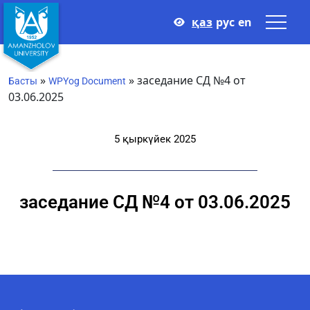
қаз
рус
en
»
»
заседание СД №4 от
Басты
WPYog Document
03.06.2025
5 қыркүйек 2025
заседание СД №4 от 03.06.2025