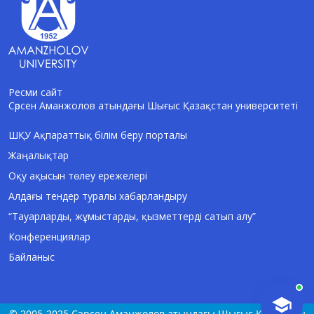
Ресми сайт
Сәрсен Аманжолов атындағы Шығыс Қазақстан университеті
AI-Talapker
Amanzholov University көмекшісі
ШҚУ Ақпараттық білім беру порталы
Жаңалықтар
Сәлем! Мен AI-Talapker — Сәрсен
Аманжолов атындағы Шығыс Қазақстан
Оқу ақысын төлеу ережелері
университеті (ШҚУ) көмекшісімін.
Алдағы тендер туралы хабарландыру
Бакалавриат, магистратура, докторантура
туралы сұрақтарыңызға жауап беремін.
“Тауарларды, жұмыстарды, қызметтерді сатып алу”
Конференциялар
Байланыс
© 2005-2025 Сәрсен Аманжолов атындағы Шығыс Қазақстан