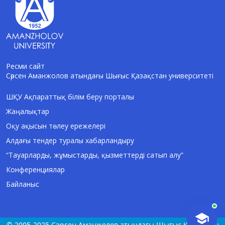
Ресми сайт
Сәрсен Аманжолов атындағы Шығыс Қазақстан университеті
AI-Talapker
Amanzholov University көмекшісі
ШҚУ Ақпараттық білім беру порталы
Жаңалықтар
Сәлем! Мен AI-Talapker — Сәрсен
Аманжолов атындағы Шығыс Қазақстан
Оқу ақысын төлеу ережелері
университеті (ШҚУ) көмекшісімін.
Алдағы тендер туралы хабарландыру
Бакалавриат, магистратура, докторантура
туралы сұрақтарыңызға жауап беремін.
“Тауарларды, жұмыстарды, қызметтерді сатып алу”
Конференциялар
Байланыс
© 2005-2025 Сәрсен Аманжолов атындағы Шығыс Қазақстан