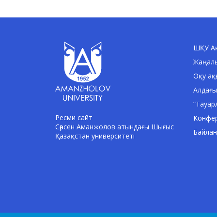
ШҚУ Ақ
Жаңал
Оқу ақ
Алдағы
“Тауар
Ресми сайт
Конфе
Сәрсен Аманжолов атындағы Шығыс
Байла
Қазақстан университеті