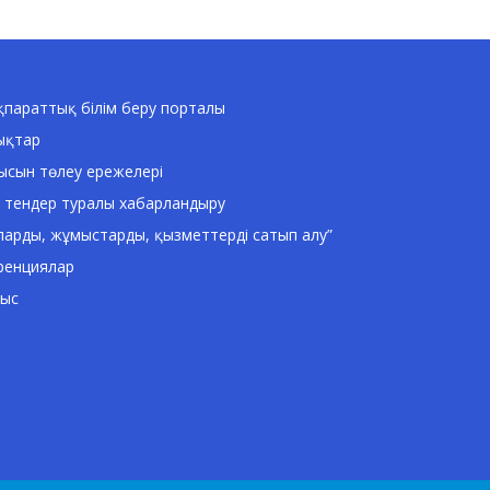
параттық білім беру порталы
ықтар
ысын төлеу ережелері
 тендер туралы хабарландыру
ларды, жұмыстарды, қызметтерді сатып алу”
ренциялар
ныс