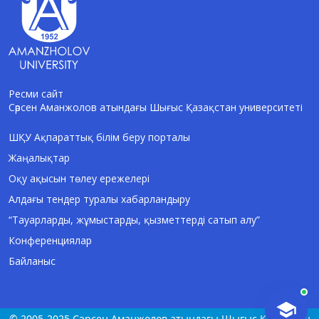
Ресми сайт
Сәрсен Аманжолов атындағы Шығыс Қазақстан университеті
AI-Talapker
Amanzholov University көмекшісі
ШҚУ Ақпараттық білім беру порталы
Жаңалықтар
Сәлем! Мен AI-Talapker — Сәрсен
Аманжолов атындағы Шығыс Қазақстан
Оқу ақысын төлеу ережелері
университеті (ШҚУ) көмекшісімін.
Алдағы тендер туралы хабарландыру
Бакалавриат, магистратура, докторантура
туралы сұрақтарыңызға жауап беремін.
“Тауарларды, жұмыстарды, қызметтерді сатып алу”
Конференциялар
Байланыс
© 2005-2025 Сәрсен Аманжолов атындағы Шығыс Қазақстан