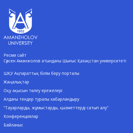
Ресми сайт
Сәрсен Аманжолов атындағы Шығыс Қазақстан университеті
AI-Talapker
Amanzholov University көмекшісі
ШҚУ Ақпараттық білім беру порталы
Жаңалықтар
Сәлем! Мен AI-Talapker — Сәрсен
Аманжолов атындағы Шығыс Қазақстан
Оқу ақысын төлеу ережелері
университеті (ШҚУ) көмекшісімін.
Алдағы тендер туралы хабарландыру
Бакалавриат, магистратура, докторантура
туралы сұрақтарыңызға жауап беремін.
“Тауарларды, жұмыстарды, қызметтерді сатып алу”
Конференциялар
Байланыс