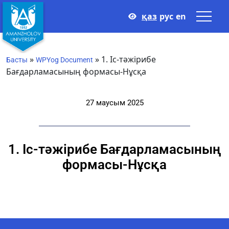
қаз
рус
en
»
»
1. Іс-тәжірибе
Басты
WPYog Document
Бағдарламасының формасы-Нұсқа
27 маусым 2025
1. Іс-тәжірибе Бағдарламасының
формасы-Нұсқа