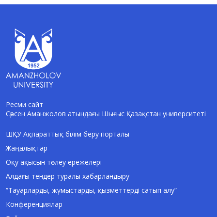
Ресми сайт
Сәрсен Аманжолов атындағы Шығыс Қазақстан университеті
AI-Talapker
Amanzholov University көмекшісі
ШҚУ Ақпараттық білім беру порталы
Жаңалықтар
Сәлем! Мен AI-Talapker — Сәрсен
Аманжолов атындағы Шығыс Қазақстан
Оқу ақысын төлеу ережелері
университеті (ШҚУ) көмекшісімін.
Алдағы тендер туралы хабарландыру
Бакалавриат, магистратура, докторантура
туралы сұрақтарыңызға жауап беремін.
“Тауарларды, жұмыстарды, қызметтерді сатып алу”
Конференциялар