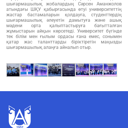
шығармашылық жобалардың
Сәрсен Аманжолов
атындағы ШҚУ
қабырғасында өтуі университеттің
жастар бастамаларын қолдауға, студенттердің
шығармашылық әлеуетін дамытуға және ашық
мәдени орта қалыптастыруға бағытталған
жұмыстарын айқын көрсетеді. Университет бүгінде
тек білім мен ғылым ордасы ғана емес, сонымен
қатар жас таланттарды біріктіретін маңызды
шығармашылық алаңға айналып отыр.