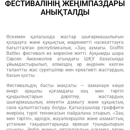
ФЕСТИВАЛІНІҢ ЖЕҢІМПАЗДАРЫ
АНЫҚТАЛДЫ
Өскемен қаласында жастар шығармашылығын
қолдауға және құқықтық мәдениетті насихаттауға
бағытталған республикалық «Заң аумағы. Graffiti
Battle» фестивалі өз мәресіне жетті. Ауқымды шара
Сәрсен Аманжолов атындағы ШҚУ
базасында
ұйымдастырылып, еліміздің әр өңірінен келген
талантты жас суретшілер мен креативті жастардың
басын қосты.
Фестивальдің басты мақсаты — заманауи көше
өнері арқылы қоғамдағы заң мен тәртіп
құндылықтарын дәріптеу, жастардың
шығармашылық әлеуетін дамыту және құқықтық
сана қалыптастыру болды. Қатысушылар граффити
өнерінің түрлі техникасын пайдалана отырып, «Заң
мен тәртіп», әділдік, жауапкершілік және азаматтық
ұстаным тақырыптарында ерекше туындыларын
ұсынды. Әрбір жұмыс авторлардың қоғамға деген