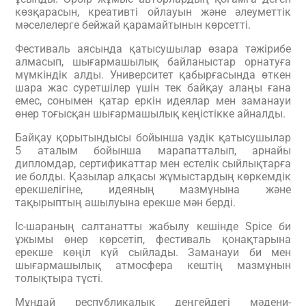
көзқарасын, креативті ойлауын және әлеуметтік
мәселелерге бейжай қарамайтынын көрсетті.
Фестиваль аясында қатысушылар өзара тәжірибе
алмасып, шығармашылық байланыстар орнатуға
мүмкіндік алды. Университет қабырғасында өткен
шара жас суретшілер үшін тек байқау алаңы ғана
емес, сонымен қатар еркін идеялар мен заманауи
өнер тоғысқан шығармашылық кеңістікке айналды.
Байқау қорытындысы бойынша үздік қатысушылар
5 аталым бойынша марапатталып, арнайы
дипломдар, сертификаттар мен естелік сыйлықтарға
ие болды. Қазылар алқасы жұмыстардың көркемдік
ерекшелігіне, идеяның мазмұнына және
тақырыптың ашылуына ерекше мән берді.
Іс-шараның салтанатты жабылу кешінде
Spice би
ұжымы
өнер көрсетіп, фестиваль қонақтарына
ерекше көңіл күй сыйлады. Заманауи би мен
шығармашылық атмосфера кештің мазмұнын
толықтыра түсті.
Мұндай республикалық деңгейдегі мәдени-