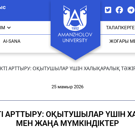
ыс
ЫМ
ТАЛАПКЕРГЕ
AI-SANA
ЖОҒАРЫ М
ЛІКТІ АРТТЫРУ: ОҚЫТУШЫЛАР ҮШІН ХАЛЫҚАРАЛЫҚ ТӘЖІ
25 мамыр 2026
КТІ АРТТЫРУ: ОҚЫТУШЫЛАР ҮШІН 
МЕН ЖАҢА МҮМКІНДІКТЕР