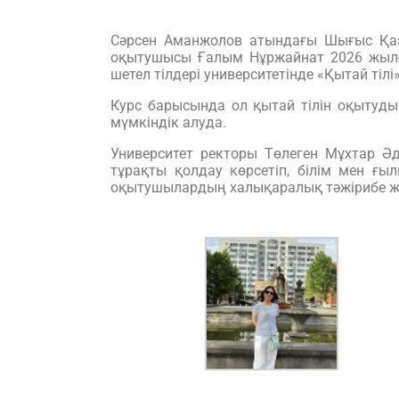
Сәрсен Аманжолов атындағы Шығыс Қаза
оқытушысы Ғалым Нұржайнат 2026 жылғ
шетел тілдері университетінде «Қытай тілі
Курс барысында ол қытай тілін оқытуды
мүмкіндік алуда.
Университет ректоры Төлеген Мұхтар Ә
тұрақты қолдау көрсетіп, білім мен ғ
оқытушылардың халықаралық тәжірибе ж