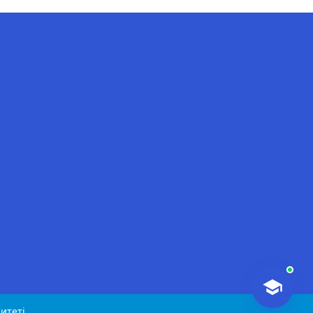
AI-Talapker
Amanzholov University көмекшісі
Сәлем! Мен AI-Talapker — Сәрсен
Аманжолов атындағы Шығыс
Қазақстан университеті (ШҚУ)
көмекшісімін. Бакалавриат,
магистратура, докторантура
туралы сұрақтарыңызға жауап
беремін.
итеті