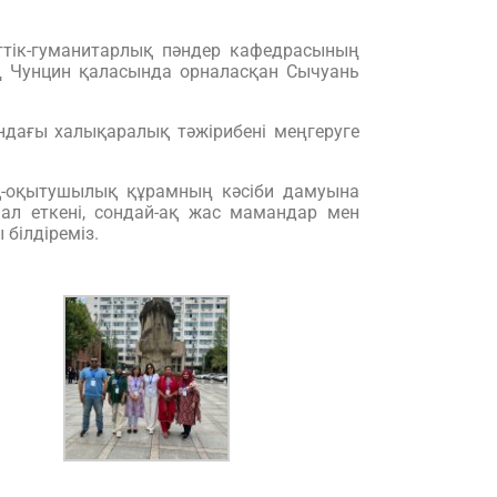
ттік-гуманитарлық пәндер кафедрасының
 Чунцин қаласында орналасқан Сычуань
ндағы халықаралық тәжірибені меңгеруге
ық-оқытушылық құрамның кәсіби дамуына
ал еткені, сондай-ақ жас мамандар мен
білдіреміз.