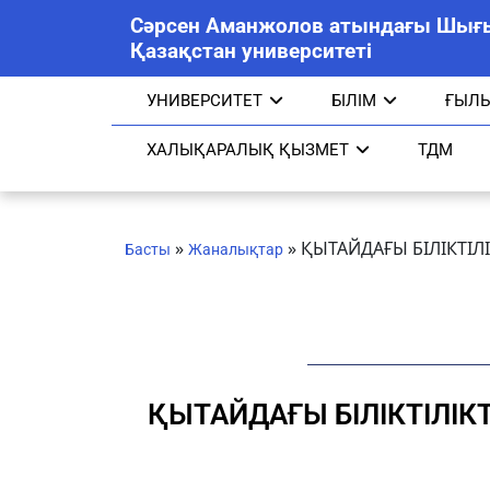
Сәрсен Аманжолов атындағы Шығ
Қазақстан университеті
УНИВЕРСИТЕТ
БІЛІМ
ҒЫЛ
ХАЛЫҚАРАЛЫҚ ҚЫЗМЕТ
ТДМ
»
»
ҚЫТАЙДАҒЫ БІЛІКТІ
Басты
Жаналықтар
ҚЫТАЙДАҒЫ БІЛІКТІЛІ