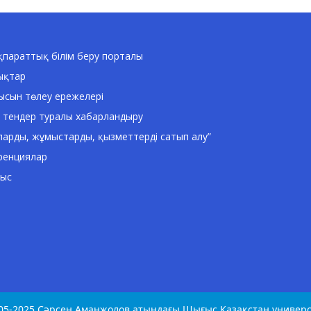
параттық білім беру порталы
ықтар
ысын төлеу ережелері
 тендер туралы хабарландыру
ларды, жұмыстарды, қызметтерді сатып алу”
ренциялар
ныс
05-2025 Сәрсен Аманжолов атындағы Шығыс Қазақстан универс