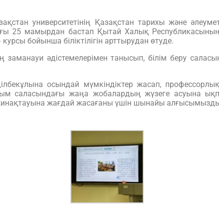
қстан университетінің Қазақстан тарихы және әлеуме
ы 25 мамырдан бастап Қытай Халық Республикасының
» курсы бойынша біліктілігін арттырудан өтуде.
ң заманауи әдістемелерімен танысып, білім беру саласы
ділбекұлына осындай мүмкіндіктер жасап, профессорл
ылым саласындағы жаңа жобалардың жүзеге асуына ықп
инақтауына жағдай жасағаны үшін шынайы алғысымызды 