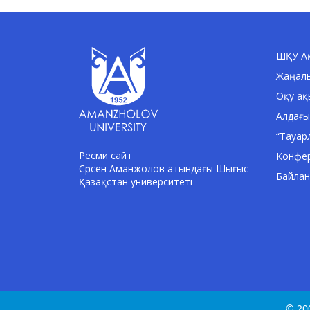
ШҚУ Ақ
Жаңал
Оқу ақ
Алдағы
“Тауар
Ресми сайт
Конфе
Сәрсен Аманжолов атындағы Шығыс
Байла
Қазақстан университеті
© 20