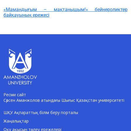
«Мамандығым – мақтанышым!» бейнероликтер
байқауының ережесі
Ресми сайт
Сәрсен Аманжолов атындағы Шығыс Қазақстан университеті
AI-Talapker
Amanzholov University көмекшісі
ШҚУ Ақпараттық білім беру порталы
Жаңалықтар
Сәлем! Мен AI-Talapker — Сәрсен
Аманжолов атындағы Шығыс Қазақстан
Оқу ақысын төлеу ережелері