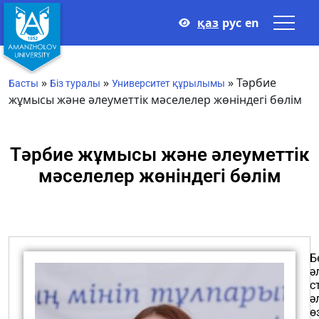
қаз
рус
en
»
»
»
Тәрбие
Басты
Біз туралы
Университет құрылымы
жұмысы және әлеуметтік мәселелер жөніндегі бөлім
Тәрбие жұмысы және әлеуметтік
мәселелер жөніндегі бөлім
Б
ә
с
ә
ө