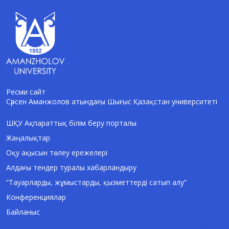
Ресми сайт
Сәрсен Аманжолов атындағы Шығыс Қазақстан университеті
AI-Talapker
Amanzholov University көмекшісі
ШҚУ Ақпараттық білім беру порталы
Жаңалықтар
Сәлем! Мен AI-Talapker — Сәрсен
Аманжолов атындағы Шығыс Қазақстан
Оқу ақысын төлеу ережелері
университеті (ШҚУ) көмекшісімін.
Алдағы тендер туралы хабарландыру
Бакалавриат, магистратура, докторантура
туралы сұрақтарыңызға жауап беремін.
“Тауарларды, жұмыстарды, қызметтерді сатып алу”
Конференциялар
Байланыс