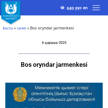
қаз
рус
en
»
»
Bos oryndar jarmenkesi
Басты
career
6 қараша 2025
Bos oryndar jarmenkesi