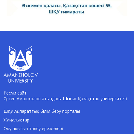
Ресми сайт
Сәрсен Аманжолов атындағы Шығыс Қазақстан университеті
AI-Talapker
Amanzholov University көмекшісі
ШҚУ Ақпараттық білім беру порталы
Жаңалықтар
Сәлем! Мен AI-Talapker — Сәрсен
Аманжолов атындағы Шығыс Қазақстан
Оқу ақысын төлеу ережелері
университеті (ШҚУ) көмекшісімін.