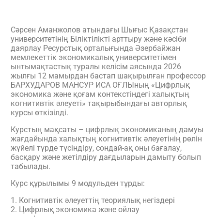
Сәрсен Аманжолов атындағы Шығыс Қазақстан
университетінің Біліктілікті арттыру және кәсіби
даярлау Ресурстық орталығында Әзербайжан
мемлекеттік экономикалық университетімен
ынтымақтастық туралы келісім аясында 2026
жылғы 12 мамырдан бастап шақырылған профессор
БАРХУДАРОВ МАНСУР ИСА ОҒЛЫның «Цифрлық
экономика және қоғам контекстіндегі халықтың
когнитивтік әлеуеті» тақырыбындағы авторлық
курсы өткізілді.
Курстың мақсаты – цифрлық экономиканың дамуы
жағдайында халықтың когнитивтік әлеуетінің рөлін
жүйелі түрде түсіндіру, сондай-ақ оны бағалау,
басқару және жетілдіру дағдыларын дамыту болып
табылады.
Курс құрылымы 9 модульден тұрды:
1. Когнитивтік әлеуеттің теориялық негіздері
2. Цифрлық экономика және ойлау