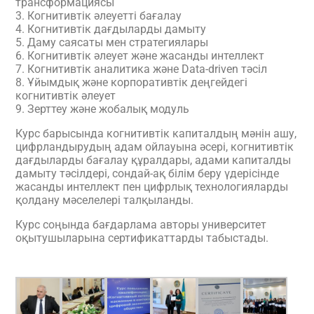
трансформациясы
3. Когнитивтік әлеуетті бағалау
4. Когнитивтік дағдыларды дамыту
5. Даму саясаты мен стратегиялары
6. Когнитивтік әлеует және жасанды интеллект
7. Когнитивтік аналитика және Data-driven тәсіл
8. Ұйымдық және корпоративтік деңгейдегі
когнитивтік әлеует
9. Зерттеу және жобалық модуль
Курс барысында когнитивтік капиталдың мәнін ашу,
цифрландырудың адам ойлауына әсері, когнитивтік
дағдыларды бағалау құралдары, адами капиталды
дамыту тәсілдері, сондай-ақ білім беру үдерісінде
жасанды интеллект пен цифрлық технологияларды
қолдану мәселелері талқыланды.
Курс соңында бағдарлама авторы университет
оқытушыларына сертификаттарды табыстады.