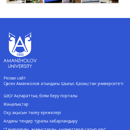
Ресми сайт
Сәрсен Аманжолов атындағы Шығыс Қазақстан университеті
AI-Talapker
Amanzholov University көмекшісі
ШҚУ Ақпараттық білім беру порталы
Жаңалықтар
Сәлем! Мен AI-Talapker — Сәрсен
Аманжолов атындағы Шығыс Қазақстан
Оқу ақысын төлеу ережелері
университеті (ШҚУ) көмекшісімін.
Алдағы тендер туралы хабарландыру
Бакалавриат, магистратура, докторантура
туралы сұрақтарыңызға жауап беремін.
“Тауарларды, жұмыстарды, қызметтерді сатып алу”