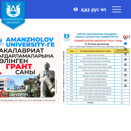
қаз
рус
en