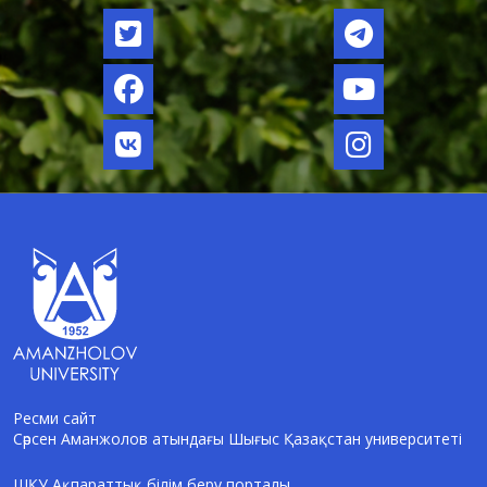
Ресми сайт
Сәрсен Аманжолов атындағы Шығыс Қазақстан университеті
AI-Talapker
Amanzholov University көмекшісі
ШҚУ Ақпараттық білім беру порталы