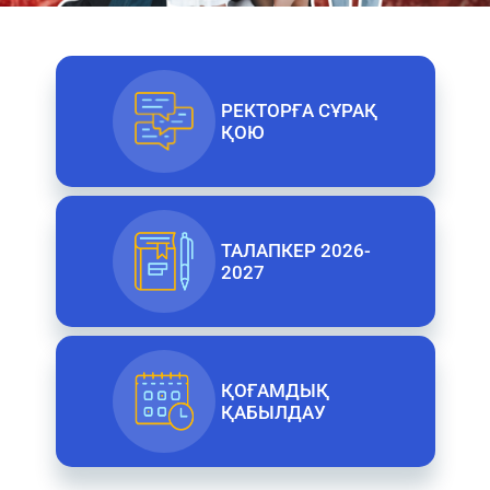
РЕКТОРҒА СҰРАҚ
ҚОЮ
ТАЛАПКЕР 2026-
2027
ҚОҒАМДЫҚ
ҚАБЫЛДАУ