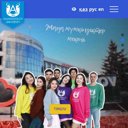
қаз
рус
en
ТІРКЕЛУ
ТІРКЕЛУ